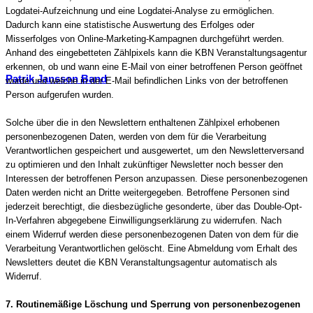
Logdatei-Aufzeichnung und eine Logdatei-Analyse zu ermöglichen.
Dadurch kann eine statistische Auswertung des Erfolges oder
Misserfolges von Online-Marketing-Kampagnen durchgeführt werden.
Anhand des eingebetteten Zählpixels kann die KBN Veranstaltungsagentur
erkennen, ob und wann eine E-Mail von einer betroffenen Person geöffnet
Patrik Jansson Band
wurde und welche in der E-Mail befindlichen Links von der betroffenen
Person aufgerufen wurden.
Solche über die in den Newslettern enthaltenen Zählpixel erhobenen
personenbezogenen Daten, werden von dem für die Verarbeitung
Verantwortlichen gespeichert und ausgewertet, um den Newsletterversand
zu optimieren und den Inhalt zukünftiger Newsletter noch besser den
Interessen der betroffenen Person anzupassen. Diese personenbezogenen
Daten werden nicht an Dritte weitergegeben. Betroffene Personen sind
jederzeit berechtigt, die diesbezügliche gesonderte, über das Double-Opt-
In-Verfahren abgegebene Einwilligungserklärung zu widerrufen. Nach
einem Widerruf werden diese personenbezogenen Daten von dem für die
Verarbeitung Verantwortlichen gelöscht. Eine Abmeldung vom Erhalt des
Newsletters deutet die KBN Veranstaltungsagentur automatisch als
Widerruf.
7. Routinemäßige Löschung und Sperrung von personenbezogenen