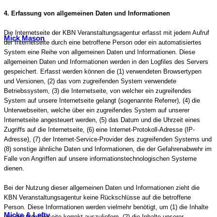
4. Erfassung von allgemeinen Daten und Informationen
Die Internetseite der KBN Veranstaltungsagentur erfasst mit jedem Aufruf
Mick Mason
der Internetseite durch eine betroffene Person oder ein automatisiertes
System eine Reihe von allgemeinen Daten und Informationen. Diese
allgemeinen Daten und Informationen werden in den Logfiles des Servers
gespeichert. Erfasst werden können die (1) verwendeten Browsertypen
und Versionen, (2) das vom zugreifenden System verwendete
Betriebssystem, (3) die Internetseite, von welcher ein zugreifendes
System auf unsere Internetseite gelangt (sogenannte Referrer), (4) die
Unterwebseiten, welche über ein zugreifendes System auf unserer
Internetseite angesteuert werden, (5) das Datum und die Uhrzeit eines
Zugriffs auf die Internetseite, (6) eine Internet-Protokoll-Adresse (IP-
Adresse), (7) der Internet-Service-Provider des zugreifenden Systems und
(8) sonstige ähnliche Daten und Informationen, die der Gefahrenabwehr im
Falle von Angriffen auf unsere informationstechnologischen Systeme
dienen.
Bei der Nutzung dieser allgemeinen Daten und Informationen zieht die
KBN Veranstaltungsagentur keine Rückschlüsse auf die betroffene
Person. Diese Informationen werden vielmehr benötigt, um (1) die Inhalte
Micke & Lefty
unserer Internetseite korrekt auszuliefern, (2) die Inhalte unserer