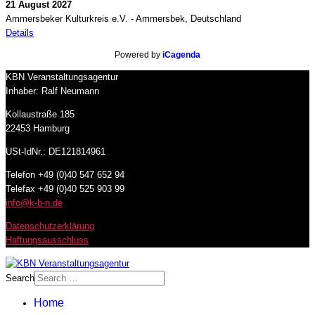
21 August 2027
Ammersbeker Kulturkreis e.V.
-
Ammersbek, Deutschland
Details
Powered by
iCagenda
KBN Veranstaltungsagentur
Inhaber: Ralf Neumann
Kollaustraße 185
22453 Hamburg
USt-IdNr.: DE121814961
Telefon +49 (0)40 547 652 94
Telefax +49 (0)40 525 903 99
info@k-b-n.de
Datenschutzerklärung
Haftungsausschluss
Search
Home