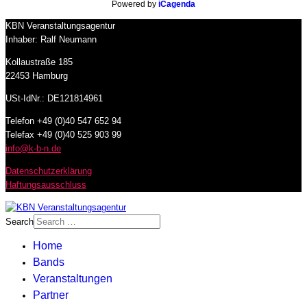
Powered by
iCagenda
KBN Veranstaltungsagentur
Inhaber: Ralf Neumann
Kollaustraße 185
22453 Hamburg
USt-IdNr.: DE121814961
Telefon +49 (0)40 547 652 94
Telefax +49 (0)40 525 903 99
info@k-b-n.de
Datenschutzerklärung
Haftungsausschluss
Search
Home
Bands
Veranstaltungen
Partner