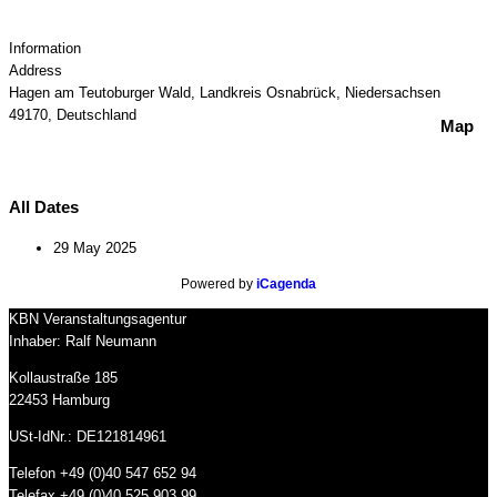
Information
Address
Hagen am Teutoburger Wald, Landkreis Osnabrück, Niedersachsen
49170, Deutschland
Map
All Dates
29 May 2025
Powered by
iCagenda
KBN Veranstaltungsagentur
Inhaber: Ralf Neumann
Kollaustraße 185
22453 Hamburg
USt-IdNr.: DE121814961
Telefon +49 (0)40 547 652 94
Telefax +49 (0)40 525 903 99