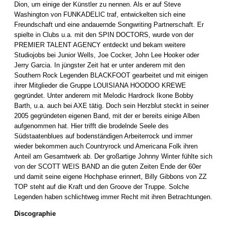
Dion, um einige der Künstler zu nennen. Als er auf Steve
Washington von FUNKADELIC traf, entwickelten sich eine
Freundschaft und eine andauernde Songwriting Partnerschaft. Er
spielte in Clubs u.a. mit den SPIN DOCTORS, wurde von der
PREMIER TALENT AGENCY entdeckt und bekam weitere
Studiojobs bei Junior Wells, Joe Cocker, John Lee Hooker oder
Jerry Garcia. In jüngster Zeit hat er unter anderem mit den
Southern Rock Legenden BLACKFOOT gearbeitet und mit einigen
ihrer Mitglieder die Gruppe LOUISIANA HOODOO KREWE
gegründet. Unter anderem mit Melodic Hardrock Ikone Bobby
Barth, u.a. auch bei AXE tätig. Doch sein Herzblut steckt in seiner
2005 gegründeten eigenen Band, mit der er bereits einige Alben
aufgenommen hat. Hier trifft die brodelnde Seele des
Südstaatenblues auf bodenständigen Arbeiterrock und immer
wieder bekommen auch Countryrock und Americana Folk ihren
Anteil am Gesamtwerk ab. Der großartige Johnny Winter fühlte sich
von der SCOTT WEIS BAND an die guten Zeiten Ende der 60er
und damit seine eigene Hochphase erinnert, Billy Gibbons von ZZ
TOP steht auf die Kraft und den Groove der Truppe. Solche
Legenden haben schlichtweg immer Recht mit ihren Betrachtungen.
Discographie