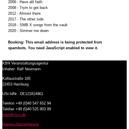
2006 - Have alil faith
2008 - Tryin to get back
2012 - Almost there
2017 - The other side
2018 - SWB X songs from the vault
2020 - Simmer me down
Booking:
This email address is being protected from
spambots. You need JavaScript enabled to view it.
KBN Veranstaltungsagentur
Inhaber: Ralf Neumann
Kollaustraße 185
22453 Hamburg
USt-IdNr.: DE121814961
Telefon +49 (0)40 547 652 94
Telefax +49 (0)40 525 903 99
info@k-b-n.de
Datenschutzerklärung